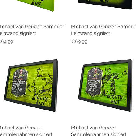
ichael van Gerwen Sammler
Quick View
Michael van Gerwen Sammle
Quick View
einwand signiert
Leinwand signiert
rice
Price
64.99
€69.99
ichael van Gerwen
Quick View
Michael van Gerwen
Quick View
ammlerrahmen signiert
Sammlerrahmen signiert