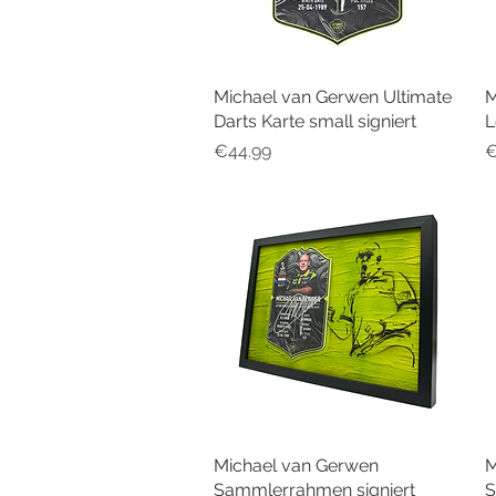
Michael van Gerwen Ultimate
Quick View
M
Darts Karte small signiert
L
Price
P
€44.99
€
Michael van Gerwen
Quick View
M
Sammlerrahmen signiert
S