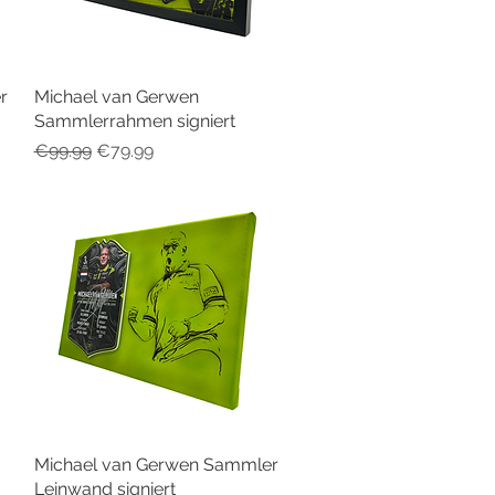
r
Michael van Gerwen
Quick View
Sammlerrahmen signiert
Regular Price
Sale Price
€99.99
€79.99
Michael van Gerwen Sammler
Quick View
Leinwand signiert