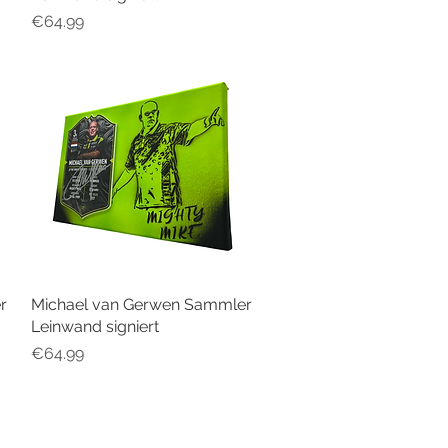
Price
€64.99
r
Michael van Gerwen Sammler
Quick View
Leinwand signiert
Price
€64.99