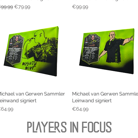
egular Price
Sale Price
Price
99.99
€79.99
€99.99
ichael van Gerwen Sammler
Quick View
Michael van Gerwen Sammle
Quick View
einwand signiert
Leinwand signiert
rice
Price
64.99
€64.99
PLAYERS IN FOCUS