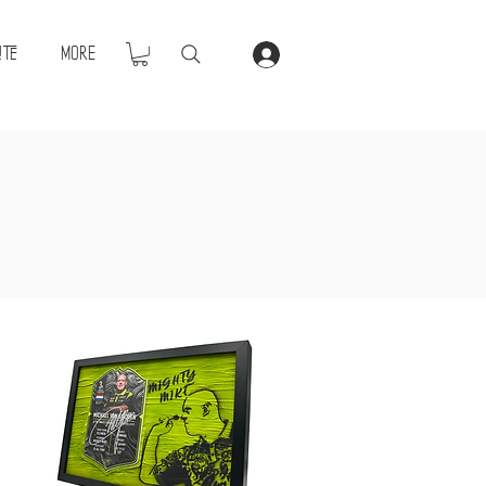
ite
More