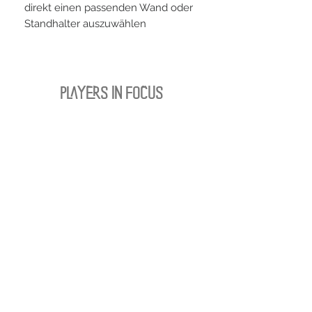
direkt einen passenden Wand oder
Standhalter auszuwählen
PLAYERS IN FOCUS
Zurück zur Startseite
follow us
official partner of
Kontakt:
info@merchndarts.com