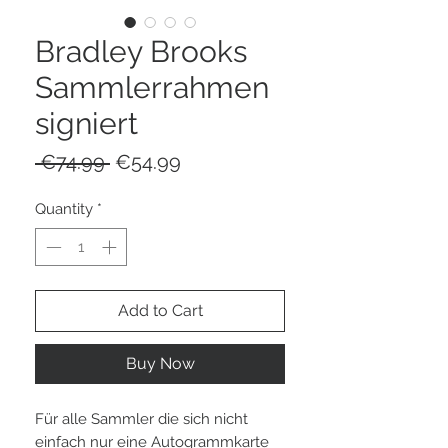
Bradley Brooks
Sammlerrahmen
signiert
Regular
Sale
 €74.99 
€54.99
Price
Price
Quantity
*
Add to Cart
Buy Now
Für alle Sammler die sich nicht
einfach nur eine Autogrammkarte