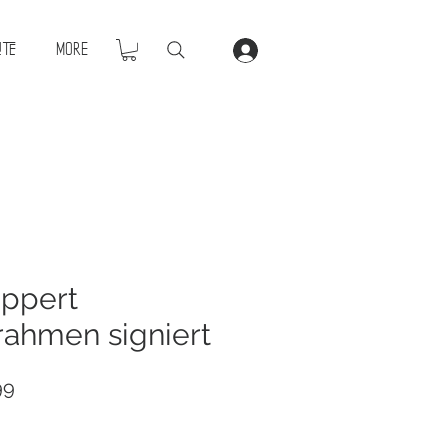
ite
More
ppert
ahmen signiert
ar
Sale
99
Price