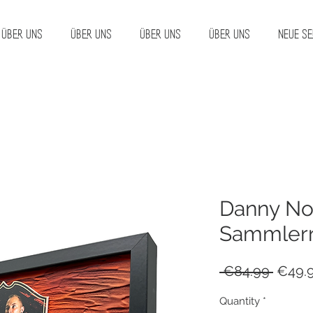
Über uns
Über uns
Über uns
Über uns
Neue Se
Danny No
Sammlerr
Regul
 €84.99 
€49.
Price
Quantity
*