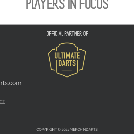
PLAYERS IN FOCUS
official partner of
rts.com
CT
COPYRIGHT © 2021 MERCH'NDARTS