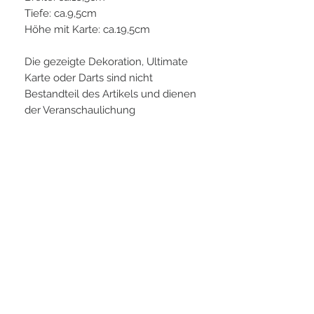
Tiefe: ca.9,5cm
Höhe mit Karte: ca.19,5cm
Die gezeigte Dekoration, Ultimate
Karte oder Darts sind nicht
Bestandteil des Artikels und dienen
der Veranschaulichung
PLAYERS IN FOCUS
Zurück zur Startseite
follow us
official partner of