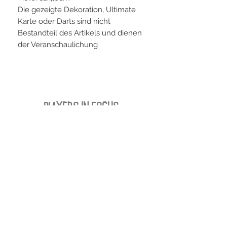
Die gezeigte Dekoration, Ultimate
Karte oder Darts sind nicht
Bestandteil des Artikels und dienen
der Veranschaulichung
PLAYERS IN FOCUS
Zurück zur Startseite
follow us
official partner of