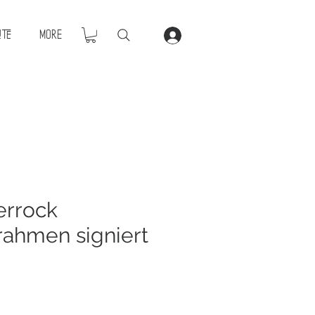
ite
More
errock
ahmen signiert