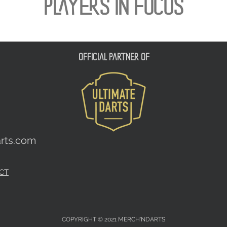
PLAYERS IN FOCUS
official partner of
rts.com
CT
COPYRIGHT © 2021 MERCH'NDARTS