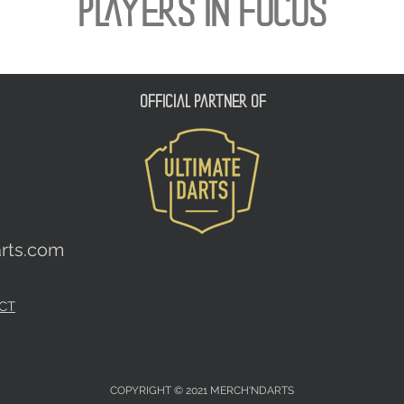
PLAYERS IN FOCUS
official partner of
rts.com
CT
COPYRIGHT © 2021 MERCH'NDARTS