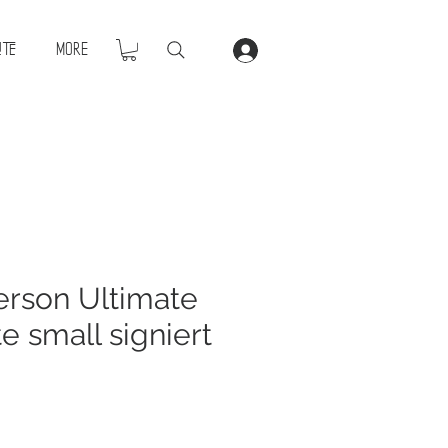
ite
More
erson Ultimate
e small signiert