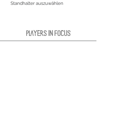
Standhalter auszuwählen
PLAYERS IN FOCUS
Zurück zur Startseite
follow us
official partner of
Kontakt:
info@merchndarts.com
DATA
Cond
IMPRINT