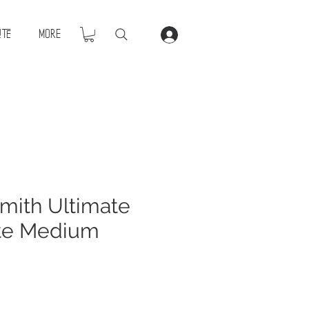
ite
More
mith Ultimate
rte Medium