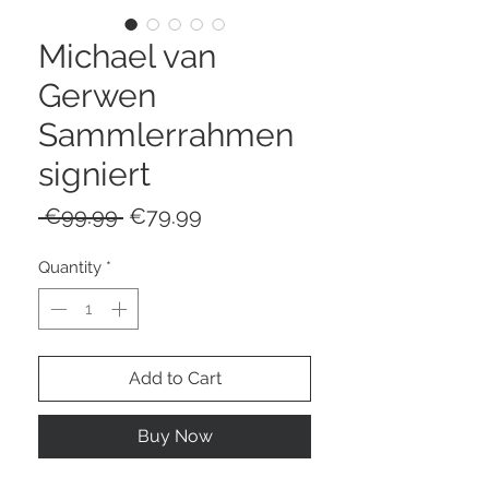
Michael van
Gerwen
Sammlerrahmen
signiert
Regular
Sale
 €99.99 
€79.99
Price
Price
Quantity
*
Add to Cart
Buy Now