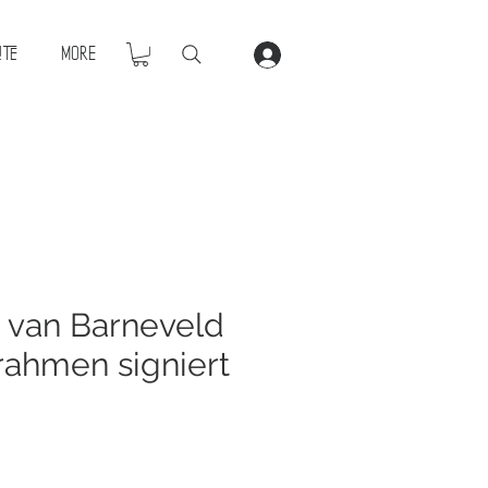
ite
More
van Barneveld
ahmen signiert