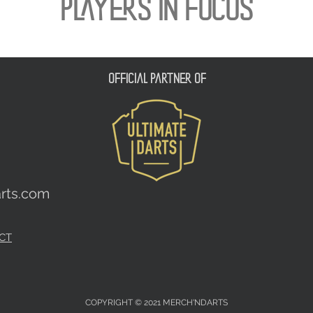
PLAYERS IN FOCUS
official partner of
rts.com
CT
COPYRIGHT © 2021 MERCH'NDARTS