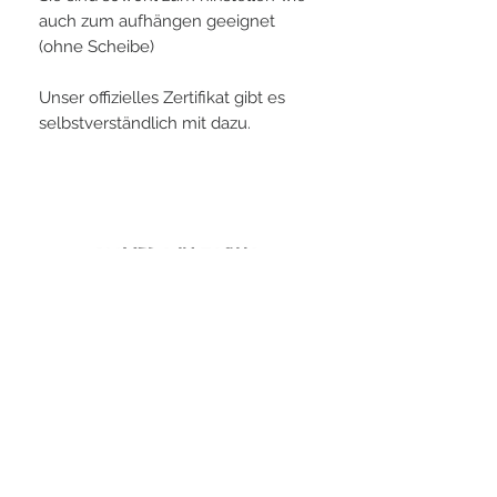
auch zum aufhängen geeignet
(ohne Scheibe)
Unser offizielles Zertifikat gibt es
selbstverständlich mit dazu.
PLAYERS IN FOCUS
Zurück zur Startseite
follow us
official partner of