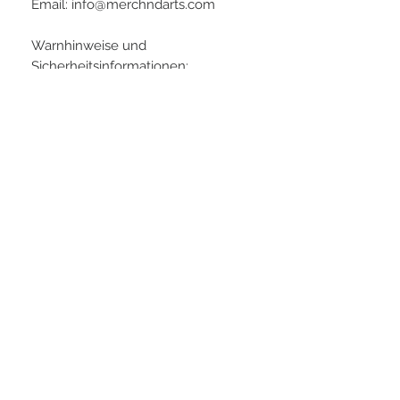
Email: info@merchndarts.com
Warnhinweise und
Sicherheitsinformationen:
- Nicht für Kinder unter 3 Jahren
geeignet
- Beaufsichtigung durch
Erwachsene empfohlen
- Bei Benutzung festes Schuhwerk
tragen
- Einpressen mit mäßigem Druck
Arbeiten (Bruchgefahr)
- Spitzen im Dart nur auf Dartboard
werfen
- Allergiehinweis, kann Nickel
enthalten - Kontaktallergie
Artikelnummern:
30mm 27143
35mm 27087