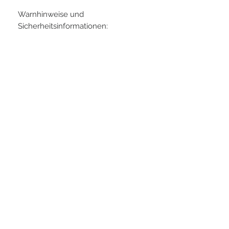
Warnhinweise und
Sicherheitsinformationen:
- Nicht für Kinder unter 3 Jahren
geeignet
- Beaufsichtigung durch
Erwachsene empfohlen
- Bei Benutzung festes Schuhwerk
tragen
- Einpressen mit mäßigem Druck
Arbeiten (Bruchgefahr)
- Spitzen im Dart nur auf Dartboard
werfen
- Allergiehinweis, kann Nickel
enthalten - Kontaktallergie
Artikelnummern:
30mm 27142
35mm 27085
40mm 27086