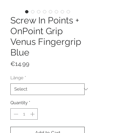
Screw In Points +
OnPoint Grip
Venus Fingergrip
Blue
Price
€14.99
Länge
*
Quantity
*
Add to Cart