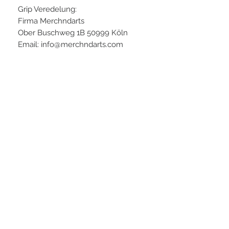
Grip Veredelung:
Firma Merchndarts
Ober Buschweg 1B 50999 Köln
Email: info@merchndarts.com
Warnhinweise und
Sicherheitsinformationen:
- Nicht für Kinder unter 3 Jahren
geeignet
- Beaufsichtigung durch
Erwachsene empfohlen
- Bei Benutzung festes Schuhwerk
tragen
- Einpressen mit mäßigem Druck
Arbeiten (Bruchgefahr)
- Spitzen im Dart nur auf Dartboard
werfen
- Allergiehinweis, kann Nickel
enthalten - Kontaktallergie