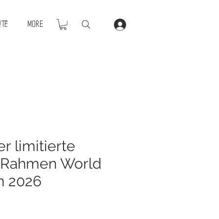
ite
More
er limitierte
 Rahmen World
n 2026