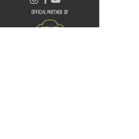
official partner of
Kontakt:
info@merchndarts.com
DATENSCHUTZ
AGB
IMPRESSUM
Widerrufsrecht
KONTAKT
FAQ