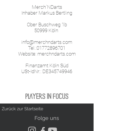
Merch´NDarts
Inhaber Markus Bertling
Ober Buschweg 1b
50999 Köln
info@merchndarts.com
Tel.:01772896701
Website: merchndarts.com
Finanzamt Köln Süd
USt-IdNr.: DE345749946
PLAYERS IN FOCUS
Zurück zur Startseite
Folge uns