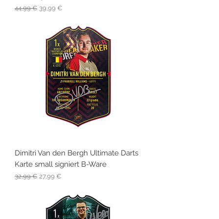
Standardpreis
Sale-Preis
44,99 €
39,99 €
Dimitri Van den Bergh Ultimate Darts
Karte small signiert B-Ware
Standardpreis
Sale-Preis
32,99 €
27,99 €