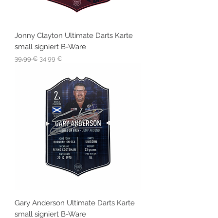
Jonny Clayton Ultimate Darts Karte
small signiert B-Ware
Standardpreis
Sale-Preis
39,99 €
34,99 €
Gary Anderson Ultimate Darts Karte
small signiert B-Ware