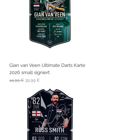
Gian van Veen Ultimate Darts Karte
2026 small signiert
Standardpreis
Sale-Preis
44,99 €
39,99 €