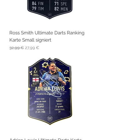
Ross Smith Ultimate Darts Ranking
Karte Small signiert
Standardpreis
Sale-Preis
32,99 €
27,99 €