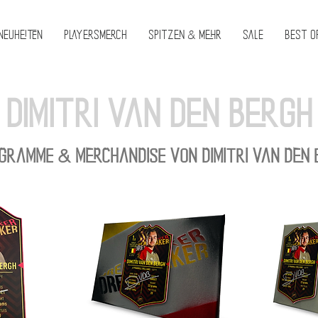
Neuheiten
PlayersMerch
Spitzen & Mehr
Sale
Best O
Dimitri Van den Bergh
gramme & Merchandise von Dimitri Van den 