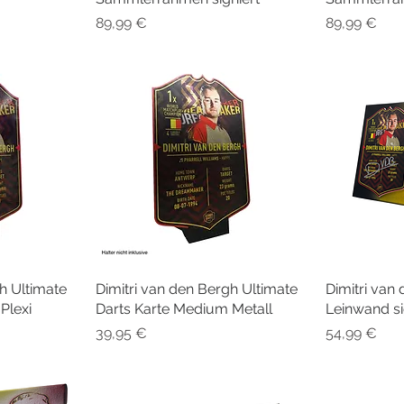
Preis
Preis
89,99 €
89,99 €
h Ultimate
cht
Dimitri van den Bergh Ultimate
Schnellansicht
Dimitri va
Sc
Plexi
Darts Karte Medium Metall
Leinwand si
Preis
Preis
39,95 €
54,99 €