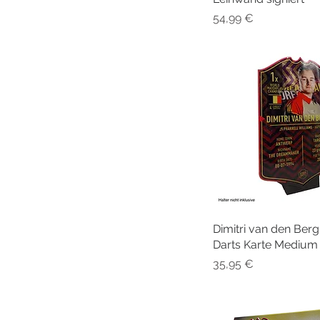
Preis
54,99 €
Dimitri van den Berg
Schnellansi
Darts Karte Medium 
Preis
35,95 €