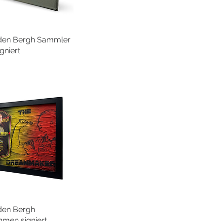
n den Bergh Sammler
hnellansicht
gniert
 den Bergh
hnellansicht
men signiert