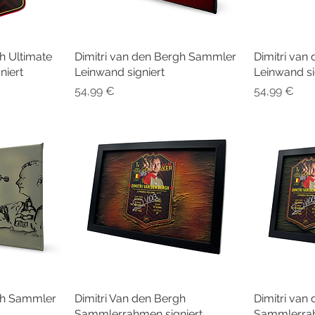
h Ultimate
cht
Dimitri van den Bergh Sammler
Schnellansicht
Dimitri va
Sc
niert
Leinwand signiert
Leinwand si
Preis
Preis
54,99 €
54,99 €
rgh Sammler
cht
Dimitri Van den Bergh
Schnellansicht
Dimitri van
Sc
Sammlerrahmen signiert
Sammlerrah