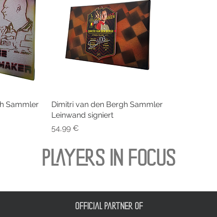
rgh Sammler
cht
Dimitri van den Bergh Sammler
Schnellansicht
Leinwand signiert
Preis
54,99 €
PLAYERS IN FOCUS
official partner of