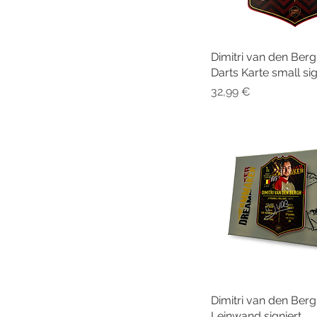
Dimitri van den Berg
Schnellansi
Darts Karte small sig
Preis
32,99 €
Dimitri van den Be
Schnellansi
Leinwand signiert