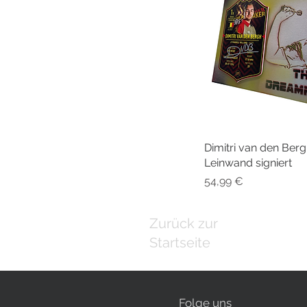
Dimitri van den Be
Schnellansi
Leinwand signiert
Preis
54,99 €
Zurück zur
Startseite
Folge uns