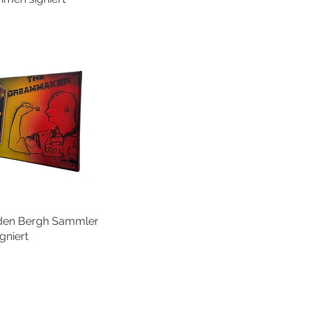
n den Bergh Sammler
hnellansicht
gniert