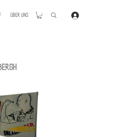
f
Über Uns
Bergh