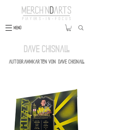
Menü
Dave Chisnall
Autogrammkarten von Dave Chisnall