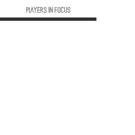
PLAYERS IN FOCUS
Zurück zur Startseite
Folge uns
official partner of
Kontakt:
info@merchndarts.com
DATENSCHUTZ
AGB
IMPRESSUM