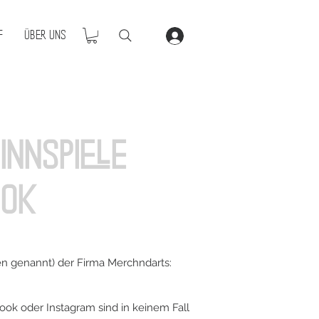
f
Über Uns
innspiele
ook
n genannt) der Firma Merchndarts:
ok oder Instagram sind in keinem Fall