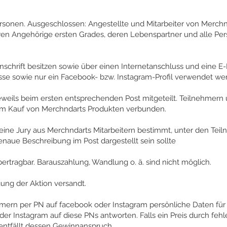
ersonen. Ausgeschlossen: Angestellte und Mitarbeiter von Merch
 Angehörige ersten Grades, deren Lebenspartner und alle Pers
schrift besitzen sowie über einen Internetanschluss und eine E-
se sowie nur ein Facebook- bzw. Instagram-Profil verwendet we
weils beim ersten entsprechenden Post mitgeteilt. Teilnehmer
dem Kauf von Merchndarts Produkten verbunden.
eine Jury aus Merchndarts Mitarbeitern bestimmt, unter den Tei
enaue Beschreibung im Post dargestellt sein sollte
ertragbar. Barauszahlung, Wandlung o. ä. sind nicht möglich.
ng der Aktion versandt.
hmern per PN auf facebook oder Instagram persönliche Daten f
r Instagram auf diese PNs antworten. Falls ein Preis durch feh
 entfällt dessen Gewinnanspruch.