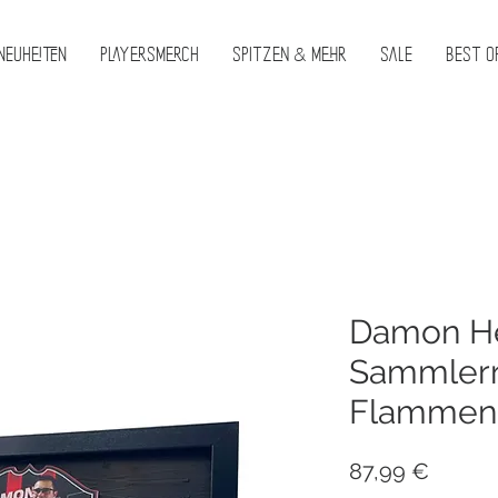
Neuheiten
PlayersMerch
Spitzen & Mehr
Sale
Best O
Damon H
Sammlerr
Flammen
Preis
87,99 €