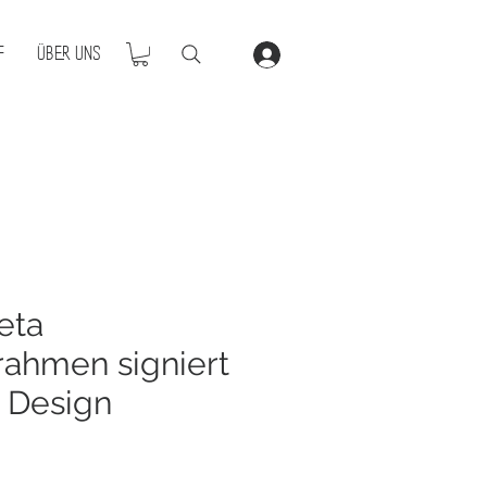
f
Über Uns
eta
ahmen signiert
 Design