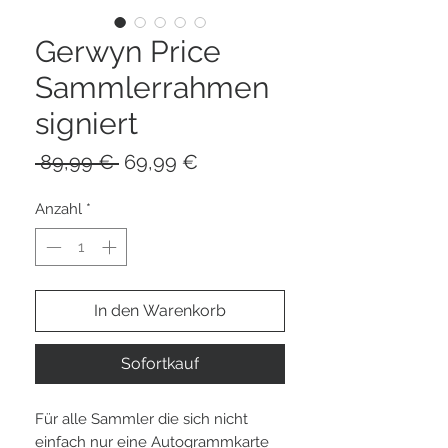
Gerwyn Price
Sammlerrahmen
signiert
Standardpreis
Sale-
 89,99 € 
69,99 €
Preis
Anzahl
*
In den Warenkorb
Sofortkauf
Für alle Sammler die sich nicht
einfach nur eine Autogrammkarte