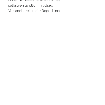
Unser offizielles Zertifikat gibt es
selbstverständlich mit dazu.
Versandbereit in der Regel binnen 2
Werktagen
PLAYERS IN FOCUS
Zurück zur Startseite
Folge uns
official partner of