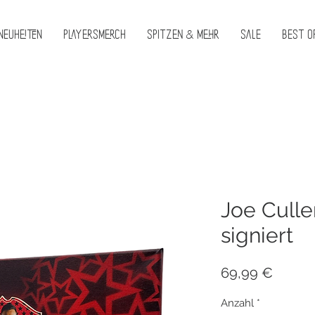
Neuheiten
PlayersMerch
Spitzen & Mehr
Sale
Best O
Joe Cull
signiert
Preis
69,99 €
Anzahl
*