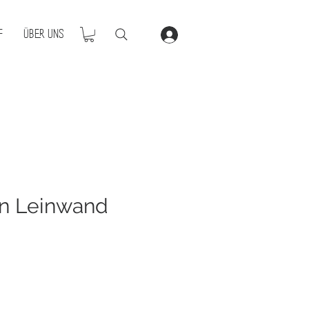
f
Über Uns
en Leinwand