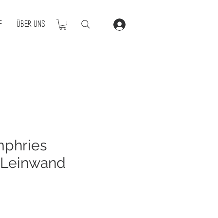
f
Über Uns
phries
 Leinwand