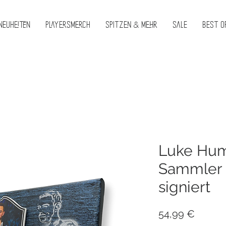
Neuheiten
PlayersMerch
Spitzen & Mehr
Sale
Best O
Luke Hum
Sammler
signiert
Preis
54,99 €