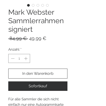
Mark Webster
Sammlerrahmen
signiert
Standardpreis
Sale-
 84,99 € 
49,99 €
Preis
Anzahl
*
In den Warenkorb
Sofortkauf
Für alle Sammler die sich nicht
einfach nur eine Autogrammkarte