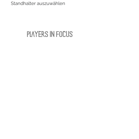
Standhalter auszuwählen
PLAYERS IN FOCUS
Zurück zur Startseite
Folge uns
official partner of
Kontakt:
info@merchndarts.com
DATENSCHUTZ
AGB
IMPRESSUM