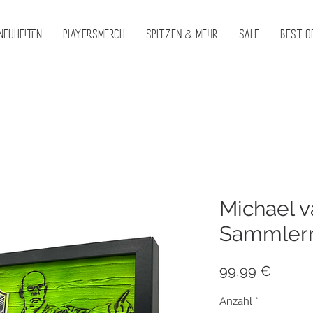
Neuheiten
PlayersMerch
Spitzen & Mehr
Sale
Best O
Michael 
Sammlerr
Preis
99,99 €
Anzahl
*