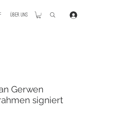
f
Über Uns
van Gerwen
ahmen signiert