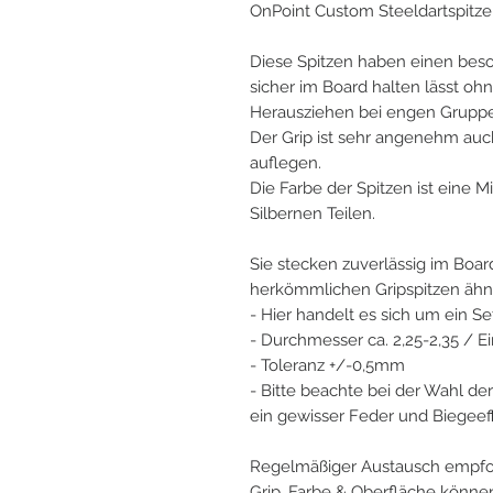
OnPoint Custom Steeldartspitze
Diese Spitzen haben einen beso
sicher im Board halten lässt o
Herausziehen bei engen Grup
Der Grip ist sehr angenehm auch 
auflegen.
Die Farbe der Spitzen ist eine 
Silbernen Teilen.
Sie stecken zuverlässig im Boa
herkömmlichen Gripspitzen ähnl
- Hier handelt es sich um ein Set
- Durchmesser ca. 2,25-2,35 / 
- Toleranz +/-0,5mm
- Bitte beachte bei der Wahl der 
ein gewisser Feder und Biegeeff
Regelmäßiger Austausch empfo
Grip, Farbe & Oberfläche können