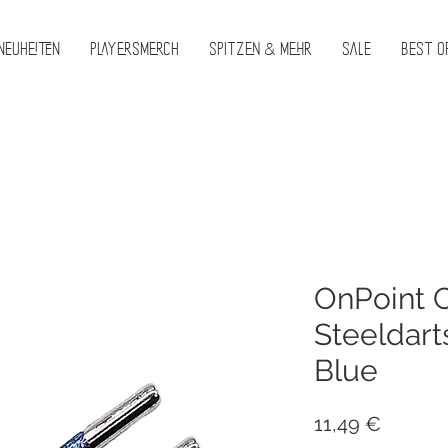
Neuheiten
PlayersMerch
Spitzen & Mehr
Sale
Best O
OnPoint 
Steeldart
Blue
Preis
11,49 €