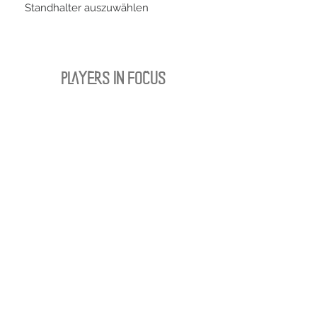
Standhalter auszuwählen
PLAYERS IN FOCUS
Zurück zur Startseite
Folge uns
official partner of
Kontakt:
info@merchndarts.com
DATENSCHUTZ
AGB
IMPRESSUM