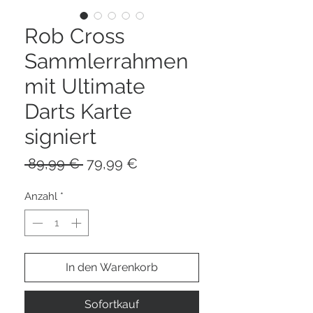
Rob Cross
Sammlerrahmen
mit Ultimate
Darts Karte
signiert
Standardpreis
Sale-
 89,99 € 
79,99 €
Preis
Anzahl
*
In den Warenkorb
Sofortkauf