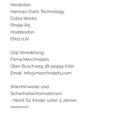
Hersteller:
Harrows Darts Technology
Cobra Works,
Pindar Rd,
Hoddesdon
EN11 0JX
Grip Veredelung:
Firma Merchndarts
Ober Buschweg 1B 50999 Köln
Email: info@merchndarts.com
Warnhinweise und
Sicherheitsinformationen:
- Nicht für Kinder unter 3 Jahren
geeignet
- Beaufsichtigung durch
Erwachsene empfohlen
- Bei Benutzung festes Schuhwerk