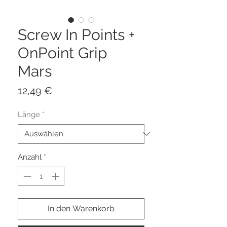
Screw In Points +
OnPoint Grip
Mars
Preis
12,49 €
Länge
*
Anzahl
*
In den Warenkorb