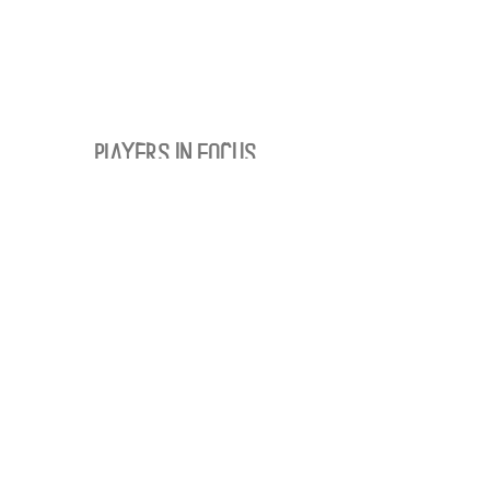
PLAYERS IN FOCUS
Zurück zur Startseite
Folge uns
official partner of
Kontakt:
info@merchndarts.com