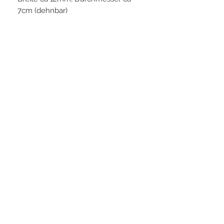
7cm (dehnbar)
PLAYERS IN FOCUS
Zurück zur Startseite
Folge uns
official partner of