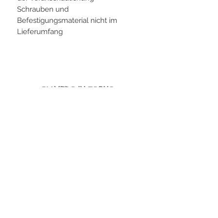
Schrauben und
Befestigungsmaterial nicht im
Lieferumfang
PLAYERS IN FOCUS
Zurück zur Startseite
Folge uns
official partner of