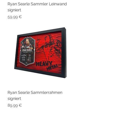
Ryan Searle Sammler Leinwand
signiert
Preis
59,99 €
Ryan Searle Sammlerrahmen
signiert
Preis
89,99 €