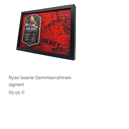
Ryan Searle Sammlerrahmen
signiert
Preis
89,99 €
PLAYERS IN FOCUS