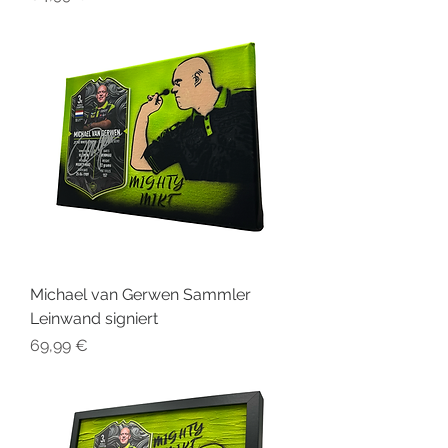
Michael van Gerwen Sammler
Leinwand signiert
Preis
69,99 €