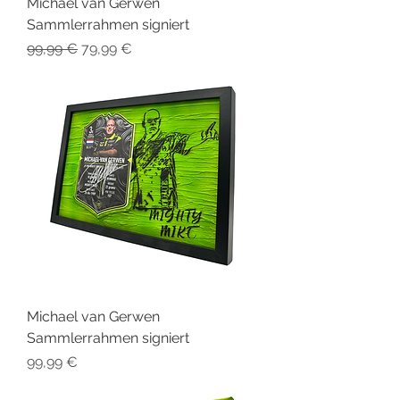
Michael van Gerwen
Sammlerrahmen signiert
Standardpreis
Sale-Preis
99,99 €
79,99 €
Michael van Gerwen
Sammlerrahmen signiert
Preis
99,99 €