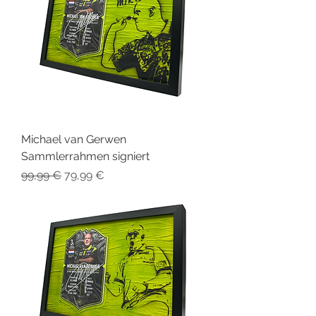
Michael van Gerwen
Sammlerrahmen signiert
Standardpreis
Sale-Preis
99,99 €
79,99 €