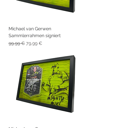
Michael van Gerwen
Sammlerrahmen signiert
Standardpreis
Sale-Preis
99,99 €
79,99 €