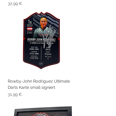
Preis
32,99 €
Rowby-John Rodriguez Ultimate
Darts Karte small signiert
Preis
31,99 €