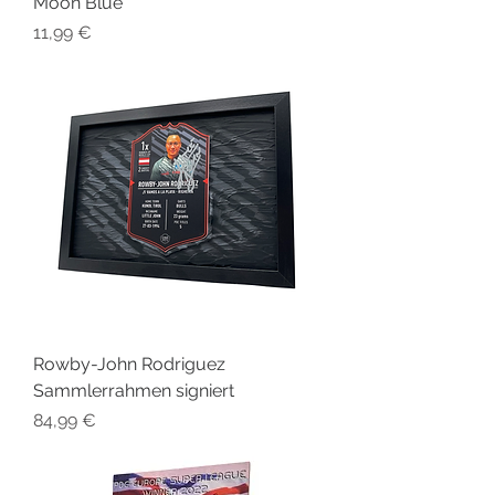
Moon Blue
Preis
11,99 €
Rowby-John Rodriguez
Sammlerrahmen signiert
Preis
84,99 €