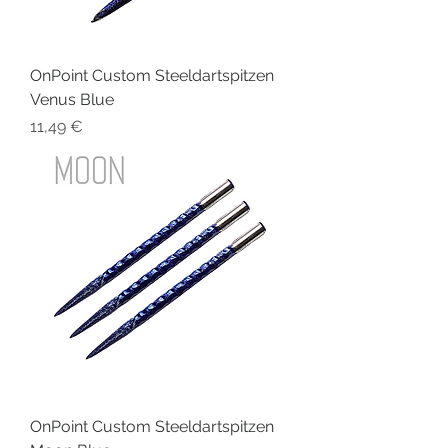
OnPoint Custom Steeldartspitzen
Venus Blue
Preis
11,49 €
OnPoint Custom Steeldartspitzen