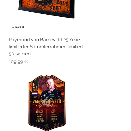
Raymond van Barneveld 25 Years
limitierter Sammlerrahmen limitiert
50 signiert
Preis
109,99 €